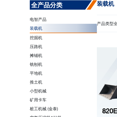
装载机（
全产品分类
电智产品
产品类型
装载机
挖掘机
压路机
摊铺机
铣刨机
平地机
推土机
小型机械
矿用卡车
桩工机械 (金泰)
820E