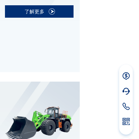
了解更多
立即
询价
人工
服务
联系
电话
kaiyun
开云