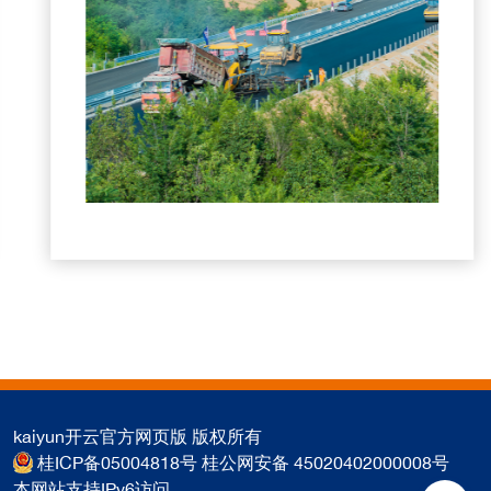
kaiyun开云官方网页版 版权所有
桂ICP备05004818号 桂公网安备 45020402000008号
本网站支持IPv6访问