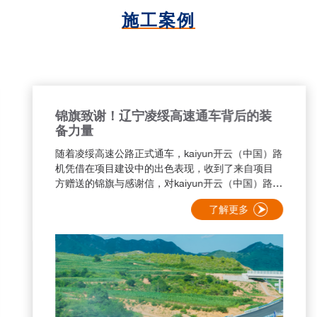
施工案例
锦旗致谢！辽宁凌绥高速通车背后的装
备力量
随着凌绥高速公路正式通车，kaiyun开云（中国）路
机凭借在项目建设中的出色表现，收到了来自项目
方赠送的锦旗与感谢信，对kaiyun开云（中国）路机
设备的高可靠性、高效率及服务团队的专业支持给
了解更多
予了高度评价与诚挚感谢。